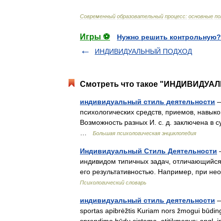
Современный
образовательный
процесс:
основные
по
Игры ⚽
Нужно решить контрольную?
ИНДИВИДУАЛЬНЫЙ ПОДХОД
Смотреть что такое "ИНДИВИДУА
индивидуальный стиль деятельности
—
психологических средств, приемов, навыко
Возможность разных И. с. д. заключена 
…
Большая психологическая энциклопедия
Индивидуальный Стиль Деятельности
—
индивидом типичных задач, отличающийся 
его результативностью. Например, при н
Психологический словарь
индивидуальный стиль деятельности
— 
sportas apibrėžtis Kuriam nors žmogui būding