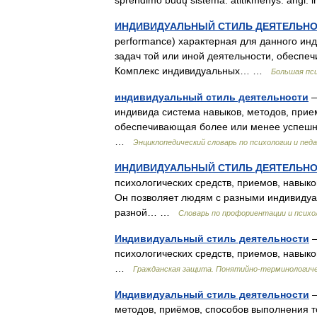
sprendimo būdų sistema. atitikmenys: angl. in
ИНДИВИДУАЛЬНЫЙ СТИЛЬ ДЕЯТЕЛЬНОСТИ
performance) характерная для данного ин
задач той или иной деятельности, обесп
Комплекс индивидуальных… …
Большая пси
индивидуальный стиль деятельности
—
индивида система навыков, методов, прие
обеспечивающая более или менее успешно
…
Энциклопедический словарь по психологии и педа
ИНДИВИДУАЛЬНЫЙ СТИЛЬ ДЕЯТЕЛЬН
психологических средств, приемов, навыко
Он позволяет людям с разными индивидуа
разной… …
Словарь по профориентации и психо
Индивидуальный стиль деятельности
—
психологических средств, приемов, навыко
…
Гражданская защита. Понятийно-терминологиче
Индивидуальный стиль деятельности
—
методов, приёмов, способов выполнения 