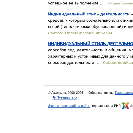
успешное её выполнение …
Словарь термин
Индивидуальный стиль деятельности
—
средств, к которым сознательно или стих
своей (типологически обусловленной) и
Психология человека: словарь терминов
ИНДИВИДУАЛЬНЫЙ СТИЛЬ ДЕЯТЕЛЬНО
способов пед. деятельности и общения, а 
характерных и устойчивых для данного учи
способов деятельности …
Педагогический сл
© Академик, 2000-2026
Обратная связь:
Техподдерж
👣 Путешествия
Экспорт словарей на сайты
, сделанные на PHP,
Jo