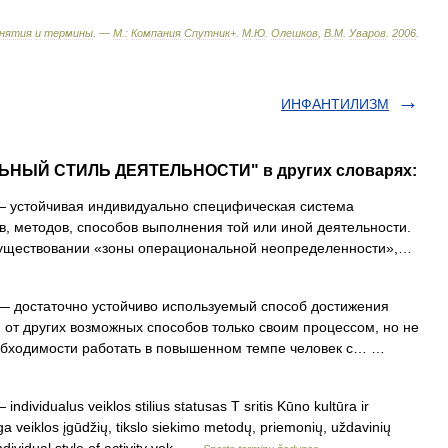
нятия
и
термины
. —
М
.
:
Компания
Спутник
+
.
М
.
Ю
.
Олешков
,
В
.
М
.
Уваров
.
2006
.
ИНФАНТИЛИЗМ
ЛЬНЫЙ СТИЛЬ ДЕЯТЕЛЬНОСТИ" в других словарях:
 устойчивая индивидуально специфическая система
в, методов, способов выполнения той или иной деятельности.
в существовании «зоны операциональной неопределенности»,…
 достаточно устойчиво используемый способ достижения
от других возможных способов только своим процессом, но не
еобходимости работать в повышенном темпе человек с… …
individualus veiklos stilius statusas T sritis Kūno kultūra ir
a veiklos įgūdžių, tikslo siekimo metodų, priemonių, uždavinių