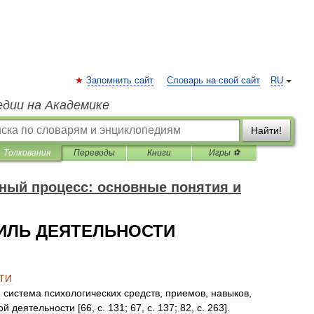
Запомнить сайт
Словарь на свой сайт
RU
едии на Академике
Найти!
Толкования
Переводы
Книги
Игры ⚽
ный процесс: основные понятия и
ИЛЬ ДЕЯТЕЛЬНОСТИ
ТИ
я
система
психологических
средств
,
приемов
,
навыков
,
ой
деятельности
[
66
,
c
.
131
;
67
,
c
.
137
;
82
,
c
.
263
].