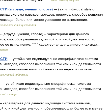
dividual style of activity vok …
Sporto terminų žodynas
 (в труде, учении, спорте)
— (англ. individual style of
дивида система навыков, методов, приемов, способов решения
ечивающая более или менее успешное ее выполнение.
хологическая энциклопедия
 (в труде, учении, спорте) – характерная для данного
мов, способов решения задач той или иной деятельности,
е ее выполнение. * * * характерная для данного индивида…
гогике
ОСТИ
— устойчивая индивидуально специфическая система
в, методов, способов выполнения той или иной деятельности.
льно типологическими особенностями нервной системы,
логической поддержке
 устойчивая индивидуально специфическая система
в, методов, способов выполнения той или иной деятельности
ский словарь
 характерная для данного индивида система навыков,
той или иной деятельности, обеспечивающая более или менее