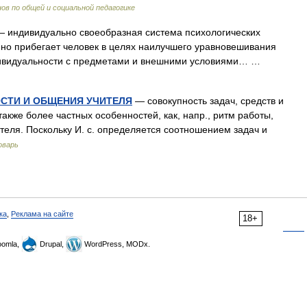
ов по общей и социальной педагогике
 индивидуально своеобразная система психологических
ийно прибегает человек в целях наилучшего уравновешивания
ндивидуальности с предметами и внешними условиями… …
СТИ И ОБЩЕНИЯ УЧИТЕЛЯ
— совокупность задач, средств и
также более частных особенностей, как, напр., ритм работы,
теля. Поскольку И. с. определяется соотношением задач и
оварь
ка
,
Реклама на сайте
18+
omla,
Drupal,
WordPress, MODx.