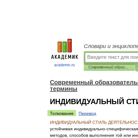
Словари и энциклоп
academic.ru
Современный образовательный процесс: основные понятия и термины
Современный образователь
термины
ИНДИВИДУАЛЬНЫЙ СТ
Толкование
Перевод
ИНДИВИДУАЛЬНЫЙ
СТИЛЬ
ДЕЯТЕЛЬНОС
устойчивая
индивидуально
-
специфическа
методов
,
способов
выполнения
той
или
ин